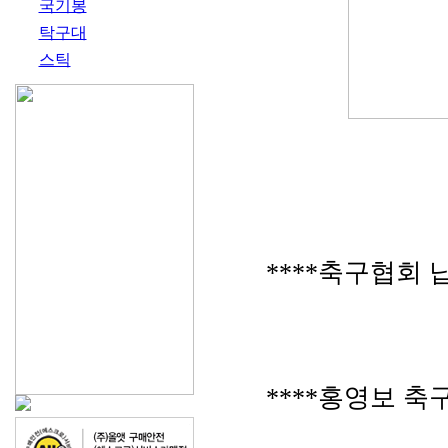
국기봉
탁구대
스틱
****축구협회 
****홍영보 