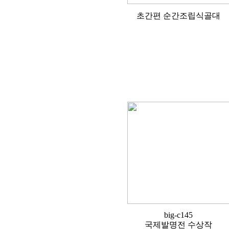
초간편 순간조립식골대
big-c145
국제발명전 수상작