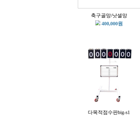
축구골망/낫셀망
400,000원
다목적점수판big-s1