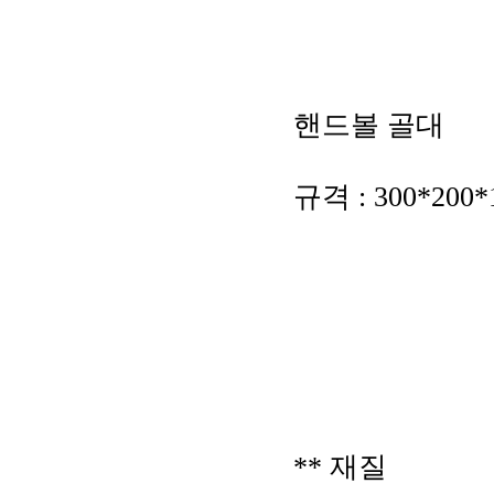
핸드볼 골대
규격 : 300*200*
** 재질