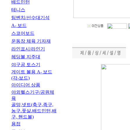
배드민턴
테니스
팀벤치/선수대기석
A- 보드
스코어보드
운동장 체육 기자재
라인표시/라인기
헤딩볼 지주대
야구공 토스기
게이트 볼용 A- 보드
(각-보드)
아이디어 상품
야외헬스기구/공원체
육
골망,넷트(축구,족구,
농구.풋살.배드민턴,배
구, 핸드볼)
용접