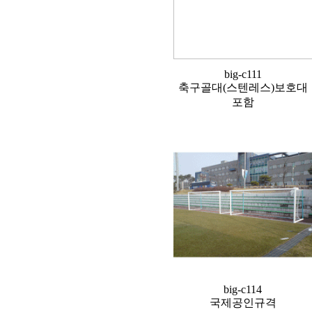
big-c111
축구골대(스텐레스)보호대
포함
big-c114
국제공인규격