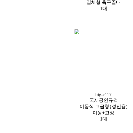
일체형 축구골대
1대
big-c117
국제공인규격
이동식 고급형{성인용)
이동+고정
1대