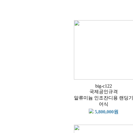
big-c122
국제공인규격
알류미늄 인조잔디용 랜딩
어식
5,800,000원