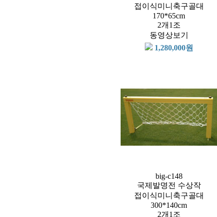
접이식미니축구골대
170*65cm
2개1조
동영상보기
1,280,000원
big-c148
국제발명전 수상작
접이식미니축구골대
300*140cm
2개1조