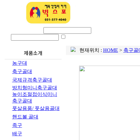
회사소개
제품
로그인 아이디
비밀번호
ID SAVE
현재위치 :
HOME
>
축구골
제품소개
농구대
축구골대
국제규격축구골대
방치형미니축구골대
높이조절접이식미니
축구골대
풋살용품/ 풋살용골대
핸드볼 골대
족구
배구