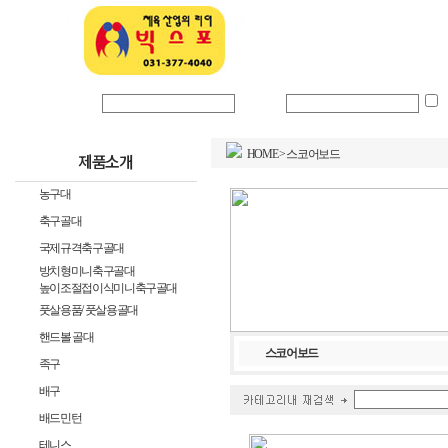
회사소개
로그인 아이디
비밀번호
HOME
>
스코어보드
제품소개
농구대
축구골대
국제규격축구골대
방치형미니축구골대
높이조절접이식미니축구골대
풋살용품/ 풋살용골대
핸드볼 골대
스코어보드
족구
배구
배드민턴
테니스