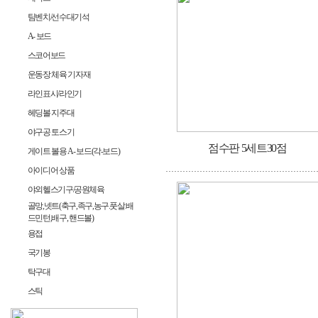
팀벤치/선수대기석
A- 보드
스코어보드
운동장 체육 기자재
라인표시/라인기
헤딩볼 지주대
야구공 토스기
점수판 5세트30점
게이트 볼용 A- 보드(각-보드)
아이디어 상품
야외헬스기구/공원체육
골망,넷트(축구,족구,농구.풋살.배
드민턴,배구, 핸드볼)
용접
국기봉
탁구대
스틱