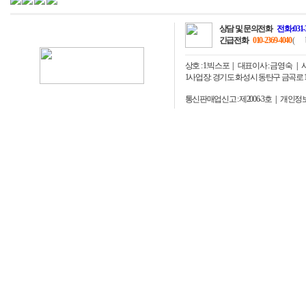
상담 및 문의전화
전화:031-
긴급전화
010-2369-4040
(
상호 : 1.빅스포
대표이사 : 금영숙
사업
1사업장: 경기도 화성시 동탄구 금곡로 163번
통신판매업신고 : 제2006-3호
개인정보