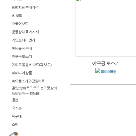
팀벤치/선수대기석
A- 보드
스코어보드
운동장 체육 기자재
라인표시/라인기
헤딩볼 지주대
야구공 토스기
야구공 토스기
게이트 볼용 A- 보드(각-보드)
860,000원
아이디어 상품
야외헬스기구/공원체육
골망,넷트(축구,족구,농구.풋살.배
드민턴,배구, 핸드볼)
용접
국기봉
탁구대
스틱