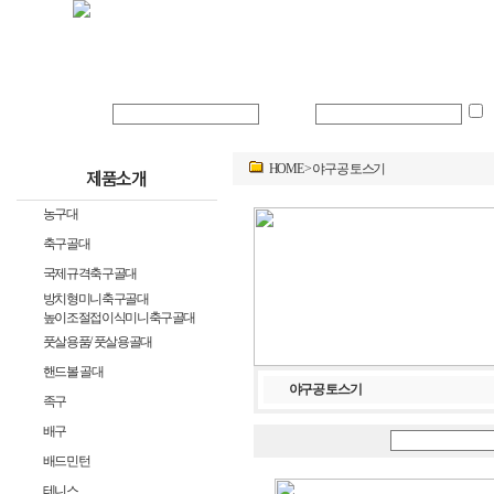
회사소개
로그인 아이디
비밀번호
HOME
>
야구공 토스기
제품소개
농구대
축구골대
국제규격축구골대
방치형미니축구골대
높이조절접이식미니축구골대
풋살용품/ 풋살용골대
핸드볼 골대
야구공 토스기
족구
배구
배드민턴
테니스