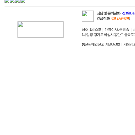
상담 및 문의전화
전화:031-
긴급전화
010-2369-4040
(
상호 : 1.빅스포
대표이사 : 금영숙
사업
1사업장: 경기도 화성시 동탄구 금곡로 163번
통신판매업신고 : 제2006-3호
개인정보