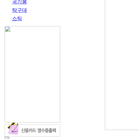
국기봉
탁구대
스틱