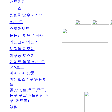
배드민턴
테니스
팀벤치/선수대기석
A- 보드
스코어보드
운동장 체육 기자재
라인표시/라인기
헤딩볼 지주대
야구공 토스기
게이트 볼용 A- 보드
(각-보드)
아이디어 상품
야외헬스기구/공원체
육
골망,넷트(축구,족구,
농구.풋살.배드민턴,배
구, 핸드볼)
용접