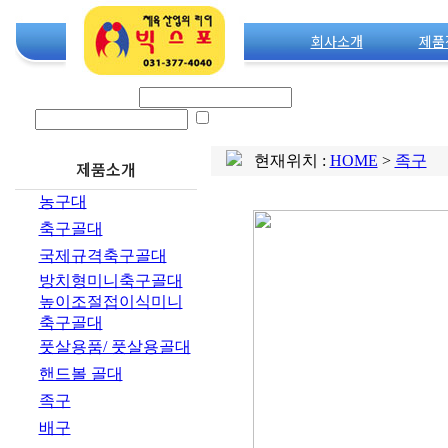
회사소개
제품
로그인 아이디
비밀번호
ID SAVE
현재위치 :
HOME
>
족구
제품소개
농구대
축구골대
국제규격축구골대
방치형미니축구골대
높이조절접이식미니
축구골대
풋살용품/ 풋살용골대
핸드볼 골대
족구
배구