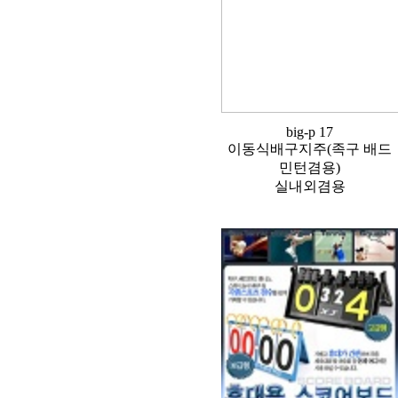
big-p 17
이동식배구지주(족구 배드
민턴겸용)
실내외겸용