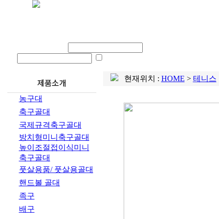
회사소개
제품
로그인 아이디
비밀번호
ID SAVE
현재위치 :
HOME
>
테니스
제품소개
농구대
축구골대
국제규격축구골대
방치형미니축구골대
높이조절접이식미니
축구골대
풋살용품/ 풋살용골대
핸드볼 골대
족구
배구