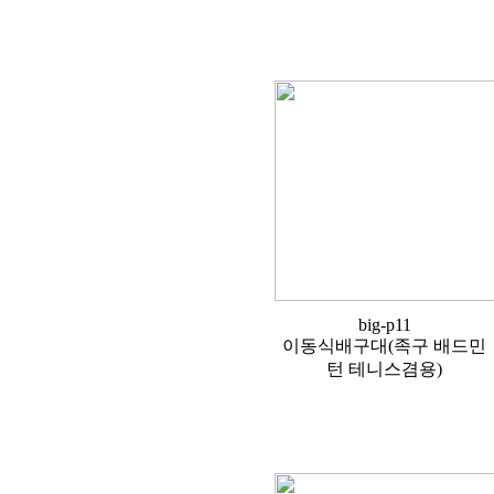
big-p11
이동식배구대(족구 배드민
턴 테니스겸용)