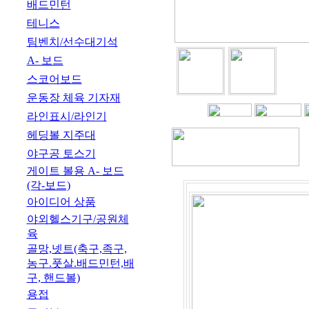
배드민턴
테니스
팀벤치/선수대기석
A- 보드
스코어보드
운동장 체육 기자재
라인표시/라인기
헤딩볼 지주대
야구공 토스기
게이트 볼용 A- 보드
(각-보드)
아이디어 상품
야외헬스기구/공원체
육
골망,넷트(축구,족구,
농구.풋살.배드민턴,배
구, 핸드볼)
용접