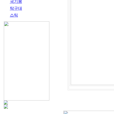
국기봉
탁구대
스틱