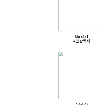
big-c131
4인감독석
big-T28